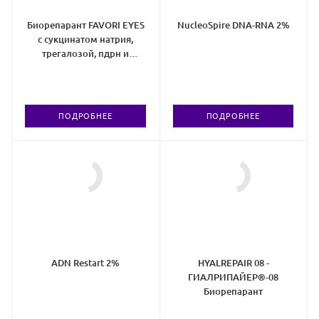
Биорепарант FAVORI EYES
NucleoSpire DNA-RNA 2%
с сукцинатом натрия,
трегалозой, пдрн и
экзосинтесомами
ПОДРОБНЕЕ
ПОДРОБНЕЕ
ADN Restart 2%
HYALREPAIR 08 -
ГИАЛРИПАЙЕР®-08
Биорепарант