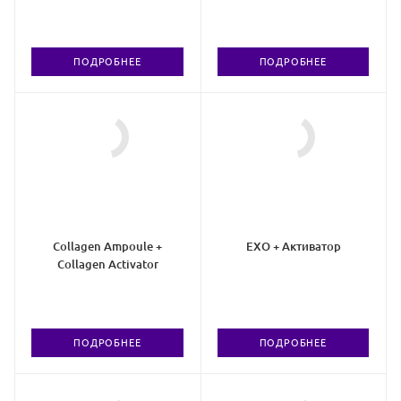
коллагеном III типа
гидроксиапатита кальция,
сукцината натрия
и цинком
ПОДРОБНЕЕ
ПОДРОБНЕЕ
Collagen Ampoule +
EXO + Активатор
Collagen Activator
ПОДРОБНЕЕ
ПОДРОБНЕЕ