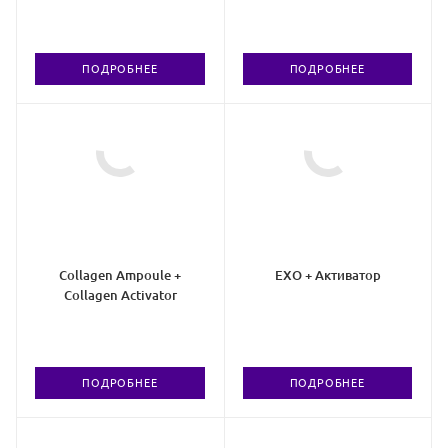
коллагеном III типа
гидроксиапатита кальция,
сукцината натрия
и цинком
ПОДРОБНЕЕ
ПОДРОБНЕЕ
Collagen Ampoule +
EXO + Активатор
Collagen Activator
ПОДРОБНЕЕ
ПОДРОБНЕЕ