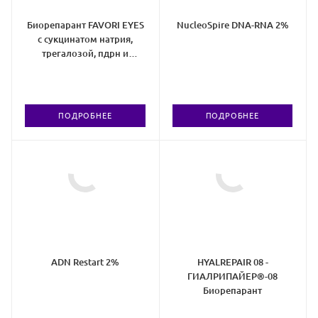
Биорепарант FAVORI EYES
NucleoSpire DNA-RNA 2%
с сукцинатом натрия,
трегалозой, пдрн и
экзосинтесомами
ПОДРОБНЕЕ
ПОДРОБНЕЕ
ADN Restart 2%
HYALREPAIR 08 -
ГИАЛРИПАЙЕР®-08
Биорепарант