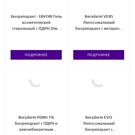
Биорепарант - FAVORI Гель
Beraderm VERS
косметический
Липосомальный
стерильный с ПДРН 20мг/
биорепарант с янтарной
мл
кислотой и трегалозой
ПОДРОБНЕЕ
ПОДРОБНЕЕ
Beraderm PDRN 1%
Beraderm EVO
биорепарант с ПДРН и
Липосомальный
рекомбинантным
биорепарант с