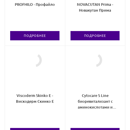
PROFHILO - Профайло
NOVACUTAN Prima -
Новакутан Прима
ПОДРОБНЕЕ
ПОДРОБНЕЕ
Viscoderm Skinko E -
Cytocare S Line
Вискодерм Скинко Е
биоревитализант с
аминокислотами и
глутатионом