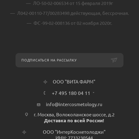
ЛО-50-02-006534 от 15 февраля 2019г
Л042-00110-77/00283498 действующая, бессрочная.
ФС -99-02-008136 от 02 ноября 2020г.
ПОДПИСАТЬСЯ НА РАССЫЛКУ
ООО "ВИТА ФАРМ"
+7 495 180 04 11
info@intercosmetology.ru
г. Москва, Волоколамское шоссе, д.2
Доставка по всей России!
ООО "ИнтерКосметолоджи"
ИНН: 7733230544