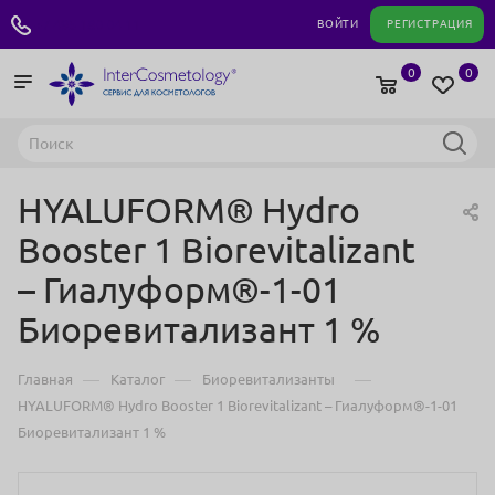
+7 495 180 04 11
ВОЙТИ
РЕГИСТРАЦИЯ
0
0
HYALUFORM® Hydro
Booster 1 Biorevitalizant
– Гиалуформ®-1-01
Биоревитализант 1 %
—
—
—
Главная
Каталог
Биоревитализанты
HYALUFORM® Hydro Booster 1 Biorevitalizant – Гиалуформ®-1-01
Биоревитализант 1 %