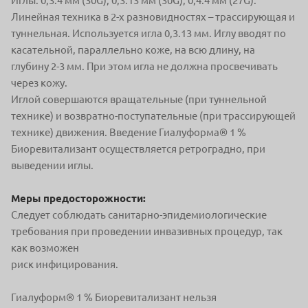
Иглы: 0,3.4 мм (30G); 0,3.13 мм (30G); 0,4.4 мм (27G).
Линейная техника в 2-х разновидностях – трассирующая и
туннельная. Используется игла 0,3.13 мм. Иглу вводят по
касательной, параллельно коже, на всю длину, на
глубину 2-3 мм. При этом игла не должна просвечивать
через кожу.
Иглой совершаются вращательные (при туннельной
технике) и возвратно-поступательные (при трассирующей
технике) движения. Введение Гиалуформа® 1 %
Биоревитализант осуществляется ретроградно, при
выведении иглы.
Меры предосторожности:
Следует соблюдать санитарно-эпидемиологические
требования при проведении инвазивных процедур, так
как возможен
риск инфицирования.
Гиалуформ® 1 % Биоревитализант нельзя