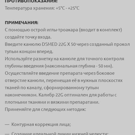
ПРОТИВОПОКАЗАНИЯ:
Температура хранения: +5°С - +25°С
ПРИМЕЧАНИЯ:
С помощью острой иглы-троакара (входит в комплект)
создайте точку входа.
Введите канюлю DSMED 22G X 50 через созданный прокол
тупым концом вперед.
Используйте разметку на канюле для точного контроля
глубины введения (максимальная глубина - 50 мм).
Осуществляйте введение препарата через боковое
отверстие канюли, перемещая её в нужных плоскостях
тканей по каналу, сформированному тупым
наконечником. Калибр 22G оптимален для работы с
плотными тканями и вязкими препаратами.
Применяйте для следующих методик:
Контурная коррекция лица;
Создание идеальной линии нижней челюсти;