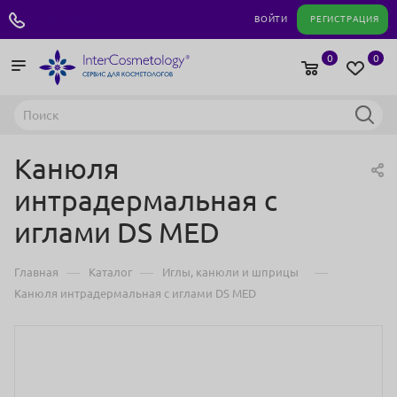
+7 495 180 04 11
ВОЙТИ
РЕГИСТРАЦИЯ
0
0
Канюля
интрадермальная с
иглами DS MED
—
—
—
Главная
Каталог
Иглы, канюли и шприцы
Канюля интрадермальная с иглами DS MED