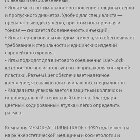
плавным
и безболезненным.
• Иглы имеют оптимальное соотношение толщины стенки
и пропускного
диаметра. Удобно для специалиста —
препарат выводится легко, при этом
игла прочная и
тонкая — снижается болезненность инъекций.
• Иглы стерилизованы оксидом этилена, что обеспечивает
требование
к стерильности медицинских изделий
европейского уровня.
• Иглы подходят для винтового соединения Luer-Lock,
которое обычно
используется в шприцах для контурной
пластики. Разъем Luer обеспечивает
надежное
крепление, что важно для начинающих специалистов.
• Каждая игла упаковывается в защитный колпачок и
индивидуальный
стерильный блистер, благодаря
цветным кодированным втулкам легко
определить
размер.
Компания MESOREAL–TRIUM TRADE с 1999 года известна
на рынке
эстетической медицины и косметологии и