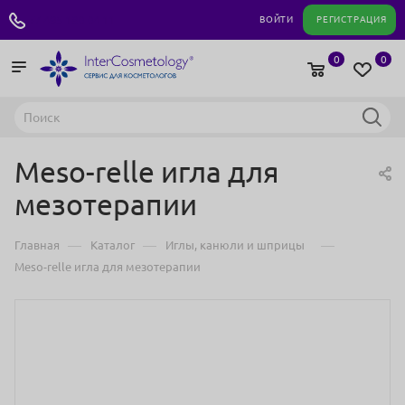
+7 495 180 04 11
ВОЙТИ
РЕГИСТРАЦИЯ
0
0
Meso-relle игла для
мезотерапии
—
—
—
Главная
Каталог
Иглы, канюли и шприцы
Meso-relle игла для мезотерапии