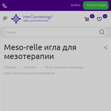
+7 495 180 04 11
ВОЙТИ
РЕГИСТРАЦИЯ
0
0
Meso-relle игла для
мезотерапии
—
—
—
Главная
Каталог
Иглы, канюли и шприцы
Meso-relle игла для мезотерапии