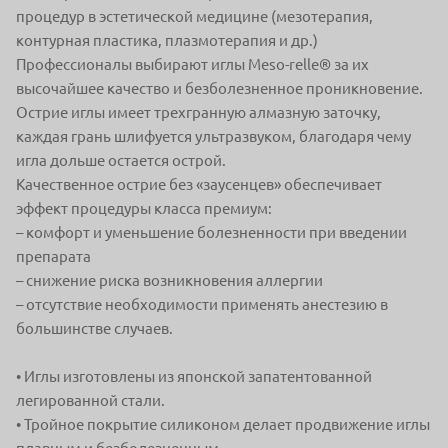
процедур в эстетической
медицине (мезотерапия,
контурная пластика, плазмотерапия и др.)
Профессионалы выбирают иглы Meso-relle® за их
высочайшее качество
и безболезненное проникновение.
Острие иглы имеет трехгранную алмазную заточку,
каждая грань шлифуется
ультразвуком, благодаря чему
игла дольше остается острой.
Качественное
острие без «заусенцев» обеспечивает
эффект процедуры класса премиум:
– комфорт и уменьшение
болезненности
при введении
препарата
– снижение риска
возникновения аллергии
– отсутствие необходимости
применять анестезию
в
большинстве случаев.
• Иглы изготовлены из японской запатентованной
легированной стали.
• Тройное покрытие силиконом делает продвижение иглы