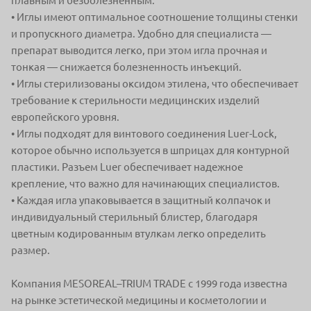
плавным
и безболезненным.
• Иглы имеют оптимальное соотношение толщины стенки
и пропускного
диаметра. Удобно для специалиста —
препарат выводится легко, при этом
игла прочная и
тонкая — снижается болезненность инъекций.
• Иглы стерилизованы оксидом этилена, что обеспечивает
требование
к стерильности медицинских изделий
европейского уровня.
• Иглы подходят для винтового соединения Luer-Lock,
которое обычно
используется в шприцах для контурной
пластики. Разъем Luer обеспечивает
надежное
крепление, что важно для начинающих специалистов.
• Каждая игла упаковывается в защитный колпачок и
индивидуальный
стерильный блистер, благодаря
цветным кодированным втулкам легко
определить
размер.
Компания MESOREAL–TRIUM TRADE с 1999 года известна
на рынке
эстетической медицины и косметологии и