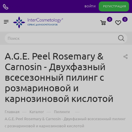
+7 495 180 04 11
ВОЙТИ
РЕГИСТРАЦИЯ
0
0
A.G.E. Peel Rosemary &
Carnosin - Двухфазный
всесезонный пилинг с
розмариновой и
карнозиновой кислотой
—
—
—
Главная
Каталог
Пилинги
A.G.E. Peel Rosemary & Carnosin - Двухфазный всесезонный пилинг
с розмариновой и карнозиновой кислотой