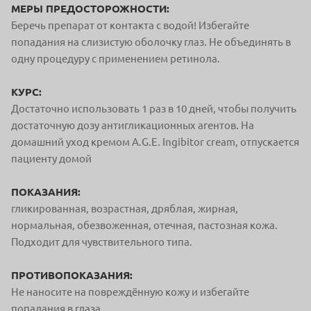
МЕРЫ ПРЕДОСТОРОЖНОСТИ:
Беречь препарат от контакта с водой! Избегайте
попадания на слизистую оболочку глаз. Не объединять в
одну процедуру с применением ретинола.
КУРС:
Достаточно использовать 1 раз в 10 дней, чтобы получить
достаточную дозу антигликационных агентов.
На
домашний уход кремом A.G.E. Ingibitor cream, отпускается
пациенту домой
ПОКАЗАНИЯ:
гликированная, возрастная, дряблая, жирная,
нормальная, обезвоженная, отечная, пастозная
кожа.
Подходит для чувствительного типа.
ПРОТИВОПОКАЗАНИЯ:
Не наносите на повреждённую кожу и избегайте
попадания в глаза.