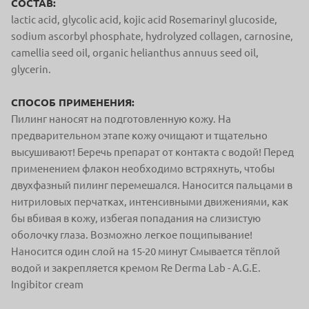
СОСТАВ:
lactic acid, glycolic acid, kojic acid Rosemarinyl glucoside,
sodium ascorbyl phosphate, hydrolyzed collagen, carnosine,
camellia seed oil, organic helianthus annuus seed oil,
glycerin.
СПОСОБ ПРИМЕНЕНИЯ:
Пилинг наносят на подготовленную кожу. На
предварительном этапе кожу очищают и тщательно
высушивают! Беречь препарат от контакта с водой! Перед
применением флакон необходимо встряхнуть, чтобы
двухфазный пилинг перемешался. Наносится пальцами в
нитриловых перчатках, интенсивными движениями, как
бы вбивая в кожу, избегая попадания на слизистую
оболочку глаза. Возможно легкое пощипывание!
Наносится один слой на 15-20 минут Смывается тёплой
водой и закрепляется кремом Re Derma Lab - A.G.E.
Ingibitor cream