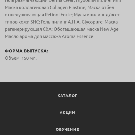
Гель размягчающий Derma Clear; Глубокий пилинг или
Маска коллагеновая Collagen Elastine; Маска отбел
отшелушивающая Retinol Forte; Мультипилинг д/всех
типов кожи SNC; Гель-пилинг А.Н.А. Glycopure; Маска
регенерирующая C&A; Обогащающая маска New Age;
Масло арома для массажа Aroma Essence
ФОРМА ВЫПУСКА:
Объем 150 мл.
КАТАЛОГ
АКЦИИ
ОБУЧЕНИЕ