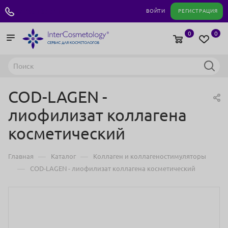
+7 495 180 04 11
ВОЙТИ
РЕГИСТРАЦИЯ
0
0
COD-LAGEN -
лиофилизат коллагена
косметический
—
—
Главная
Каталог
Коллаген и коллагеностимуляторы
—
COD-LAGEN - лиофилизат коллагена косметический