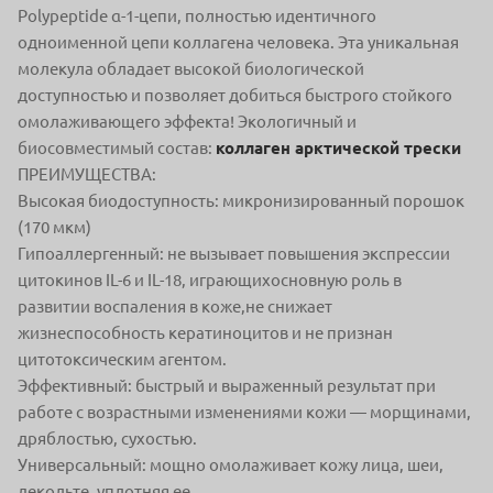
Polypeptide α-1-цепи, полностью идентичного
одноименной цепи коллагена человека. Эта уникальная
молекула обладает высокой биологической
доступностью и позволяет добиться быстрого стойкого
омолаживающего эффекта! Экологичный и
биосовместимый состав:
коллаген арктической трески
ПРЕИМУЩЕСТВА:
Высокая биодоступность: микронизированный порошок
(170 мкм)
Гипоаллергенный: не вызывает повышения экспрессии
цитокинов IL-6 и IL-18, играющихосновную роль в
развитии воспаления в коже,не снижает
жизнеспособность кератиноцитов и не признан
цитотоксическим агентом.
Эффективный: быстрый и выраженный результат при
работе с возрастными изменениями кожи — морщинами,
дряблостью, сухостью.
Универсальный: мощно омолаживает кожу лица, шеи,
декольте, уплотняя ее.