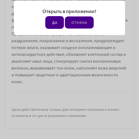
основе древней восточной фитотерапии и последних
Открыть в приложении?
достижений в области биотехнологий и использовали эти
формулы при создании новой гипоаллергенной линии для
ДА
ОТМЕНА
профилактики старения «LOTUS BEAUTY».
Профессиональная программа позволяет снять
раздражение, покраснение и воспаление, предупреждает
потерю влаги, оказывает мощное омолаживающее и
антиоксидантное действие, обновляет клеточный состав и
укрепляет овал лица, стимулирует синтез коллагеновых
волокон, выравнивает тон кожи, наполняет кожу энергией
и повышает защитные и адаптационные возможности
кожи.
Цена действительна только для интернет-магазина и может
отличаться от цен в розничных магазинах