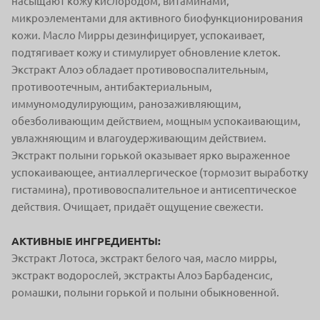
насыщают кожу кислородом, витаминами,
микроэлементами для активного биофункционирования
кожи. Масло Мирры дезинфицирует, успокаивает,
подтягивает кожу и стимулирует обновление клеток.
Экстракт Алоэ обладает противовоспалительным,
противоотечным, антибактериальным,
иммуномодулирующим, ранозаживляющим,
обезболивающим действием, мощным успокаивающим,
увлажняющим и влагоудерживающим действием.
Экстракт полыни горькой оказывает ярко выраженное
успокаивающее, антиаллергическое (тормозит выработку
гистамина), противовоспалительное и антисептическое
действия. Очищает, придаёт ощущение свежести.
АКТИВНЫЕ ИНГРЕДИЕНТЫ:
Экстракт Лотоса, экстракт белого чая, масло мирры,
экстракт водорослей, экстракты Алоэ Барбаденсис,
ромашки, полыни горькой и полыни обыкновенной.