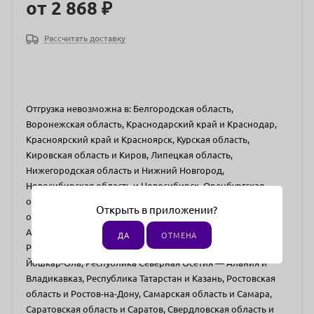
от
2 868 ₽
Рассчитать доставку
Отгрузка невозможна в: Белгородская область,
Воронежская область, Краснодарский край и Краснодар,
Красноярский край и Красноярск, Курская область,
Кировская область и Киров, Липецкая область,
Нижегородская область и Нижний Новгород,
Новосибирская область и Новосибирск, Оренбургская
область и Оренбург, Орловская область, Пензенская
Открыть в приложении?
область и Пенза, Пермский край и Пермь, Республика
Адыгея и Майкоп, Республика Башкортостан и Уфа,
ДА
ОТМЕНА
Республика Крым и Севастополь, Республика Марий Эл и
Йошкар-Ола, Республика Северная Осетия — Алания и
Владикавказ, Республика Татарстан и Казань, Ростовская
область и Ростов-на-Дону, Самарская область и Самара,
Саратовская область и Саратов, Свердловская область и