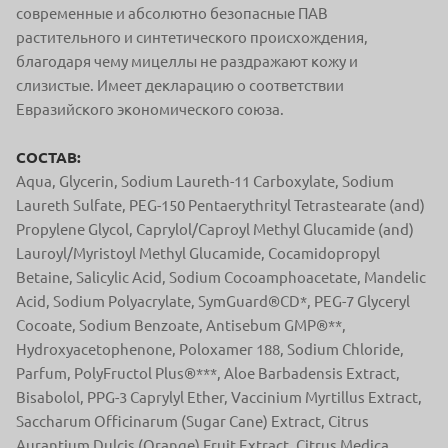
современные и абсолютно безопасные ПАВ
растительного и синтетического происхождения,
благодаря чему мицеллы не раздражают кожу и
слизистые. Имеет декларацию о соответствии
Евразийского экономического союза.
СОСТАВ:
Aqua, Glycerin, Sodium Laureth-11 Carboxylate, Sodium
Laureth Sulfate, PEG-150 Pentaerythrityl Tetrastearate (and)
Propylene Glycol, Caprylol/Caproyl Methyl Glucamide (and)
Lauroyl/Myristoyl Methyl Glucamide, Cocamidopropyl
Betaine, Salicylic Acid, Sodium Cocoamphoacetate, Mandelic
Acid, Sodium Polyacrylate, SymGuard®CD*, PEG-7 Glyceryl
Cocoаte, Sodium Benzoate, Antisebum GMP®**,
Hydroxyacetophenone, Poloxamer 188, Sodium Chloride,
Parfum, PolyFructol Plus®***, Aloe Barbadensis Extract,
Bisabolol, PPG-3 Caprylyl Ether, Vaccinium Myrtillus Extract,
Saccharum Officinarum (Sugar Cane) Extract, Citrus
Aurantium Dulcis (Orange) Fruit Extract, Citrus Medica