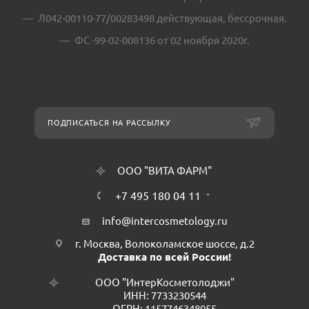
Л042-00110-77/00283498 действующая, бессрочная.
ФС -99-02-008136 от 02 ноября 2020г.
ПОДПИСАТЬСЯ НА РАССЫЛКУ
ООО "ВИТА ФАРМ"
+7 495 180 04 11
info@intercosmetology.ru
г. Москва, Волоколамское шоссе, д.2
Доставка по всей России!
ООО "ИнтерКосметолоджи"
ИНН: 7733230544
ОГРН: 1157746348055