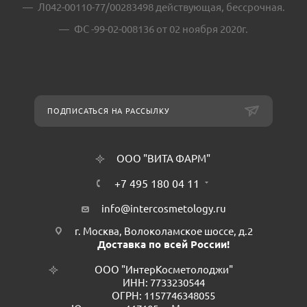
Л042-00110-77/00283498 действующая, бессрочная.
ФС -99-02-008136 от 02 ноября 2020г.
ПОДПИСАТЬСЯ НА РАССЫЛКУ
ООО "ВИТА ФАРМ"
+7 495 180 04 11
info@intercosmetology.ru
г. Москва, Волоколамское шоссе, д.2
Доставка по всей России!
ООО "ИнтерКосметолоджи"
ИНН: 7733230544
ОГРН: 1157746348055