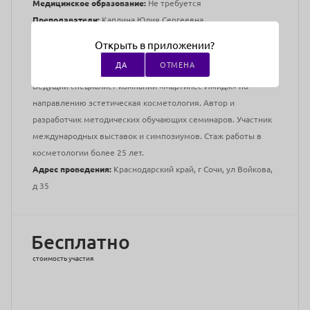
Медицинское образование:
Не требуется
Преподаватели:
Каплина Юлия Сергеевна
Косметолог, сертифицированный тренер по
Открыть в приложении?
профессиональной косметике.
ДА
ОТМЕНА
Ведущий специалист компании «Мартинес Имидж» по
направлению эстетическая косметология. Автор и
разработчик методических обучающих семинаров. Участник
международных выставок и симпозиумов. Стаж работы в
косметологии более 25 лет.
Адрес проведения:
Краснодарский край, г Сочи, ул Войкова,
д 35
Бесплатно
стоимость участия