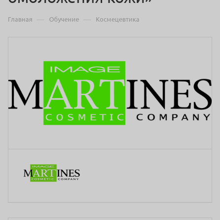
—
—
Главная
Обучение
Космецевтика