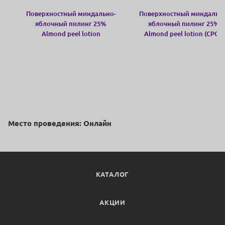
Поверхностный миндально-
Поверхностный миндальн
яблочный пилинг 25%
яблочный пилинг 25%
Almond peel lotion
Almond peel lotion (СРОК
07/26)
Место проведения: Онлайн
КАТАЛОГ
АКЦИИ