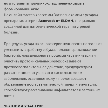
но и устранить причинно-следственную связь в
формировании акне.
На онлайн мастер классе мы Вас познакомим с уходом
препаратами серии
Acnevect от ELDAN
, специально
созданной для патогенетической терапии угревой
болезни.
Процедуры ухода на основе серии «Акневект» позволяют
уменьшить выработку себума, подавить размножение
бактерий, нормализовать процессы кератинизации и
очистить протоки сальных желез; оказывают
противовоспалительное действие, предупреждают
развитие тяжелых узловых и кистозных форм
заболевания, осветляют кожу и предотвращают
образование посттравматической гиперпигментации,
способствуют рассасыванию инфильтратов и застойных
пятен.
УСЛОВИЯ УЧАСТИЯ: