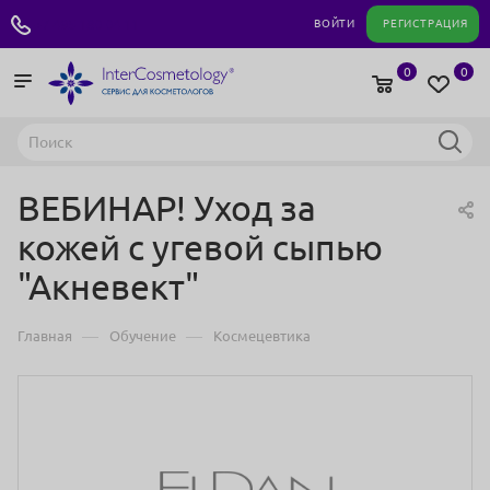
+7 495 180 04 11
ВОЙТИ
РЕГИСТРАЦИЯ
0
0
ВЕБИНАР! Уход за
кожей с угевой сыпью
"Акневект"
—
—
Главная
Обучение
Космецевтика