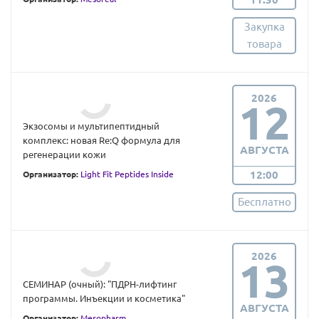
Закупка
товара
2026
12
Экзосомы и мультипептидный
комплекс: новая Re:Q формула для
АВГУСТА
регенерации кожи
12:00
Организатор:
Light Fit Peptides Inside
Бесплатно
2026
13
СЕМИНАР (очный): "ПДРН-лифтинг
программы. Инъекции и косметика"
АВГУСТА
Организатор:
Mesopharm