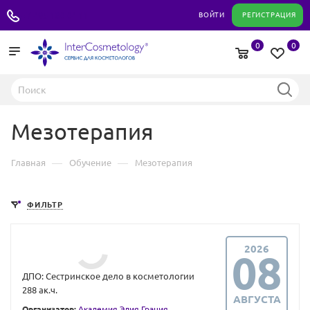
+7 495 180 04 11
ВОЙТИ
РЕГИСТРАЦИЯ
0
0
Мезотерапия
—
—
Главная
Обучение
Мезотерапия
ФИЛЬТР
2026
08
ДПО: Сестринское дело в косметологии
288 ак.ч.
АВГУСТА
Организатор:
Академия Элия Грация