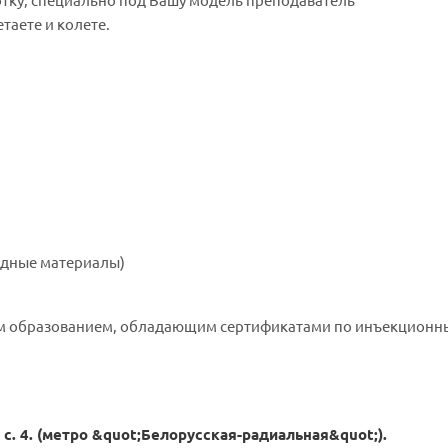
отку, специально под Вашу модель преподаватель
таете и колете.
ходные материалы)
им образованием, обладающим сертификатами по инъекцион
 с. 4. (метро &quot;Белорусская-радиальная&quot;).