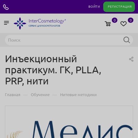
+7 495 180 04 11
ВОЙТИ
РЕГИСТРАЦИЯ
0
0
Инъекционный
практикум. ГК, PLLA,
PRP, нити
—
—
Главная
Обучение
Нитевые методики