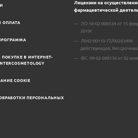
Лицензии на осуществлени
ИИ
фармацевтической деятель
И ОПЛАТА
ЛО-50-02-006534 от 15 фе
2019г
ПРОГРАММА
Л042-00110-77/00283498
действующая, бессрочная
 ПОКУПКЕ В ИНТЕРНЕТ-
ФС -99-02-008136 от 02 ноя
INTERCOSMETOLOGY
АНИЕ COOKIE
ОБРАБОТКИ ПЕРСОНАЛЬНЫХ