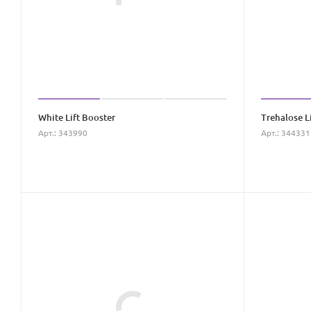
White Lift Booster
Trehalose L
Арт.: 343990
Арт.: 344331