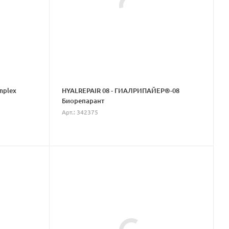
mplex
HYALREPAIR 08 - ГИАЛРИПАЙЕР®-08
Биорепарант
Арт.: 342375