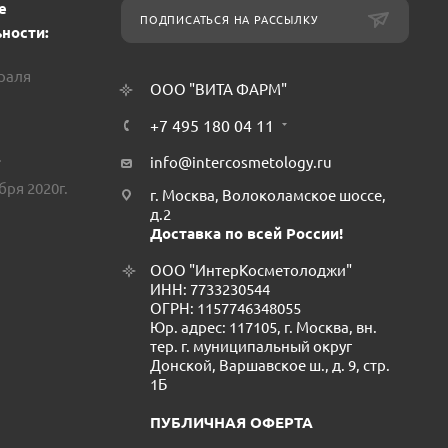
е
ПОДПИСАТЬСЯ НА РАССЫЛКУ
ности:
враля
ООО "ВИТА ФАРМ"
+7 495 180 04 11
.
info@intercosmetology.ru
бря 2020г.
г. Москва, Волоколамское шоссе,
д.2
Доставка по всей России!
ООО "ИнтерКосметолоджи"
ИНН: 7733230544
ОГРН: 1157746348055
Юр. адрес: 117105, г. Москва, вн.
тер. г. муниципальный округ
Донской, Варшавское ш., д. 9, стр.
1Б
ПУБЛИЧНАЯ ОФЕРТА