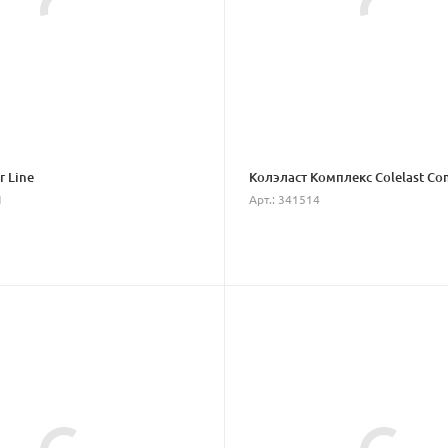
r Line
Колэласт Комплекс Colelast Co
1
Арт.: 341514