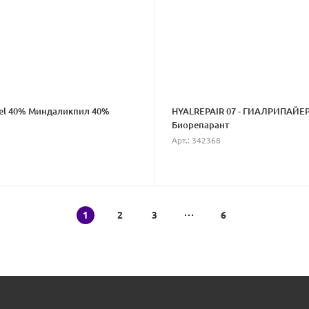
el 40% Миндаликпил 40%
HYALREPAIR 07 - ГИАЛРИПАЙЕ
Биорепарант
Арт.: 342368
1
2
3
6