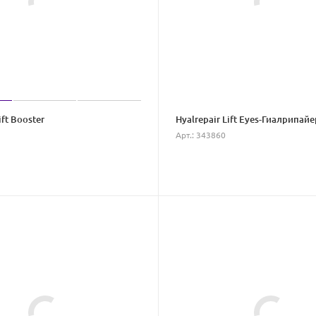
ift Booster
Hyalrepair Lift Eyes-Гиалрипай
Арт.: 343860