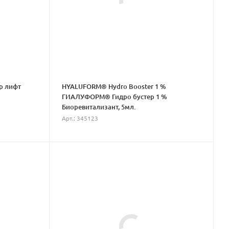
ер лифт
HYALUFORM® Hydro Booster 1 %
ГИАЛУФОРМ® Гидро бустер 1 %
Биоревитализант, 5мл.
Арт.: 345123