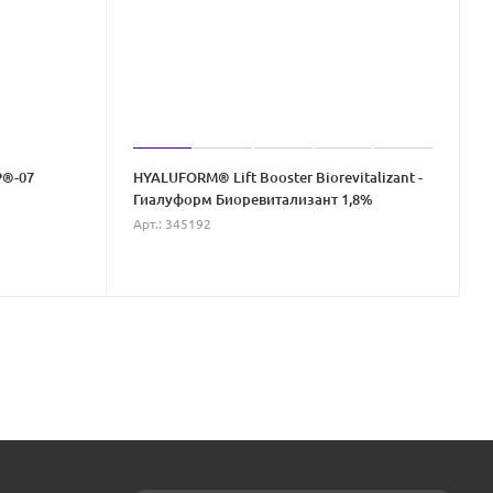
Р®-07
HYALUFORM® Lift Booster Biorevitalizant -
Гиалуформ Биоревитализант 1,8%
Арт.: 345192