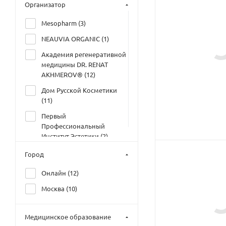
Организатор
Mesopharm (
3
)
NEAUVIA ORGANIC (
1
)
Академия регенеративной
медицины DR. RENAT
AKHMEROV® (
12
)
Дом Русской Косметики
(
11
)
Первый
Профессиональный
Институт Эстетики (
2
)
Город
Онлайн (
12
)
Москва (
10
)
Медицинское образование