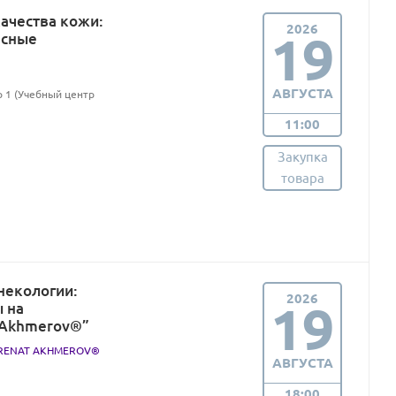
качества кожи:
2026
19
асные
АВГУСТА
р 1 (Учебный центр
11:00
Закупка
товара
некологии:
2026
19
 на
t Akhmerov®”
. RENAT AKHMEROV®
АВГУСТА
18:00