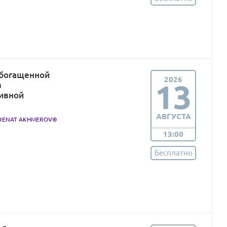
обогащенной
2026
13
в
тивной
АВГУСТА
. RENAT AKHMEROV®
13:00
Бесплатно