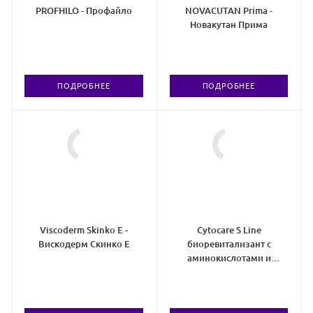
PROFHILO - Профайло
NOVACUTAN Prima -
Новакутан Прима
ПОДРОБНЕЕ
ПОДРОБНЕЕ
Viscoderm Skinko E -
Cytocare S Line
Вискодерм Скинко Е
биоревитализант с
аминокислотами и
глутатионом