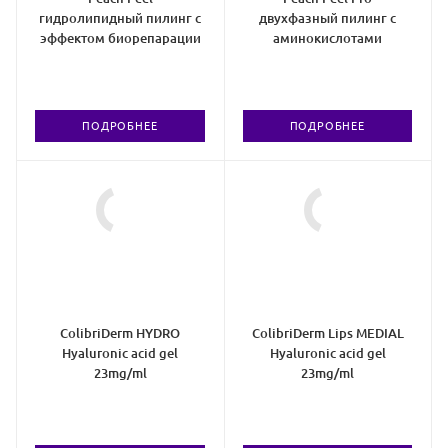
гидролипидный пилинг с
двухфазный пилинг с
эффектом биорепарации
аминокислотами
ПОДРОБНЕЕ
ПОДРОБНЕЕ
ColibriDerm HYDRO
ColibriDerm Lips MEDIAL
Hyaluronic acid gel
Hyaluronic acid gel
23mg/ml
23mg/ml