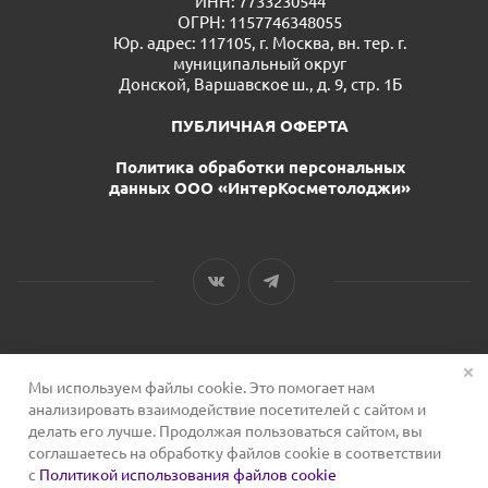
ИНН: 7733230544
ОГРН: 1157746348055
Юр. адрес: 117105, г. Москва, вн. тер. г.
муниципальный округ
Донской, Варшавское ш., д. 9, стр. 1Б
ПУБЛИЧНАЯ ОФЕРТА
Политика обработки персональных
данных ООО «ИнтерКосметолоджи»
Мы используем файлы cookie. Это помогает нам
2026 © Сервис для косметологов
анализировать взаимодействие посетителей с сайтом и
делать его лучше. Продолжая пользоваться сайтом, вы
соглашаетесь на обработку файлов cookie в соответствии
с
Политикой использования файлов cookie