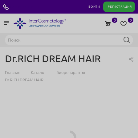
+7 495 180 04 11
ВОЙТИ
РЕГИСТРАЦИЯ
0
0
Dr.RICH DREAM HAIR
—
—
—
Главная
Каталог
Биорепаранты
Dr.RICH DREAM HAIR