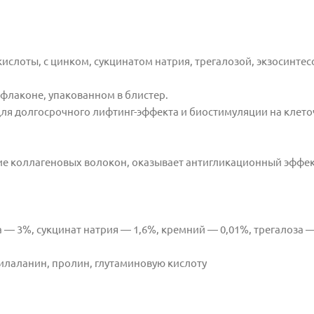
ислоты, с цинком, сукцинатом натрия, трегалозой, экзосинте
флаконе, упакованном в блистер.
для долгосрочного лифтинг-эффекта и биостимуляции на клет
е коллагеновых волокон,
оказывает антигликационный эффе
ка — 3%, сукцинат натрия — 1,6%, кремний — 0,01%,
трегалоза —
нилаланин, пролин, глутаминовую кислоту