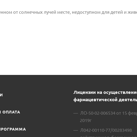
енном от
солнечных лучей месте, недоступном для детей и жив
Лицензии на осуществлени
ИИ
фармацевтической деятель
И ОПЛАТА
ЛО-50-02-006534 от 15 фе
2019г
ПРОГРАММА
Л042-00110-77/00283498