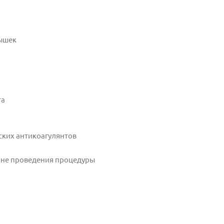
ышек
та
ких антикоагулянтов
зоне проведения процедуры