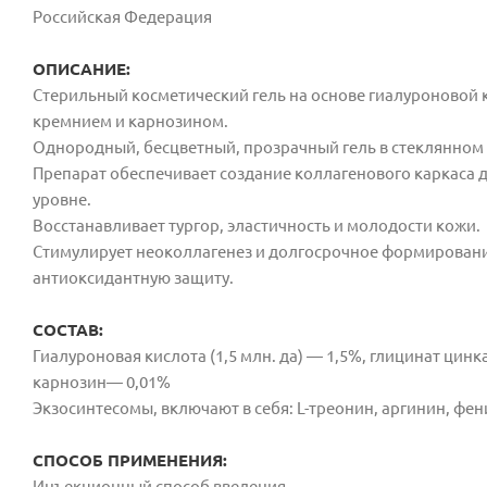
Российская Федерация
ОПИСАНИЕ:
Стерильный косметический гель на основе
гиалуроновой к
кремнием и карнозином.
Однородный, бесцветный, прозрачный гель в стеклянном 
Препарат обеспечивает создание коллагенового каркаса 
уровне.
Восстанавливает тургор, эластичность
и молодости кожи.
Стимулирует неоколлагенез и долгосрочное
формировани
антиоксидантную защиту.
СОСТАВ:
Гиалуроновая кислота (1,5 млн. да) — 1,5%, глицинат цин
карнозин— 0,01%
Экзосинтесомы, включают в себя: L-треонин, аргинин, фе
СПОСОБ ПРИМЕНЕНИЯ:
Инъекционный способ введения