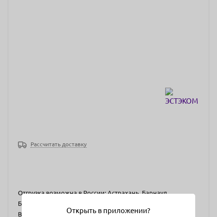
Рассчитать доставку
Отгрузка возможна в России: Астрахань, Барнаул,
Белгород, Брянск, Владикавказ, Владимир, Волгоград,
Открыть в приложении?
Вологда, Воронеж, Грозный, Екатеринбург, Иваново,