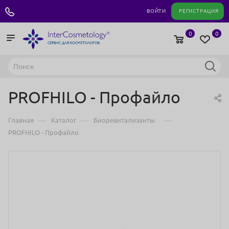
+7 495 180 04 11
ВОЙТИ
РЕГИСТРАЦИЯ
0
0
PROFHILO - Профайло
—
—
—
Главная
Каталог
Биоревитализанты
PROFHILO - Профайло