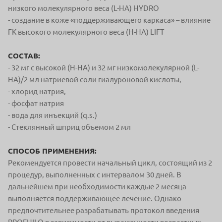
низкого молекулярного веса (L-HA) HYDRO
- создание в коже «поддерживающего каркаса» – влияние
ГК высокого молекулярного веса (H-HA) LIFT
СОСТАВ:
- 32 мг c высокой (H-HA) и 32 мг низкомолекулярной (L-
HA)/2 мл натриевой соли гиалуроновой кислоты,
- хлорид натрия,
- фосфат натрия
- вода для инъекций (q.s.)
- Стеклянный шприц объемом 2 мл
СПОСОБ ПРИМЕНЕНИЯ:
Рекомендуется провести начальный цикл, состоящий из 2
процедур, выполненных с интервалом 30 дней. В
дальнейшем при необходимости каждые 2 месяца
выполняется поддерживающее лечение. Однако
предпочтительнее разрабатывать протокол введения