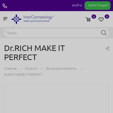
+7 495 180 04 11
ВОЙТИ
РЕГИСТРАЦИЯ
0
0
Dr.RICH MAKE IT
PERFECT
—
—
—
Главная
Каталог
Биоревитализанты
Dr.RICH MAKE IT PERFECT