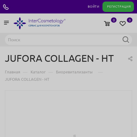
+7 495 180 04 11
ВОЙТИ
РЕГИСТРАЦИЯ
0
0
JUFORA COLLAGEN - HT
—
—
—
Главная
Каталог
Биоревитализанты
JUFORA COLLAGEN - HT