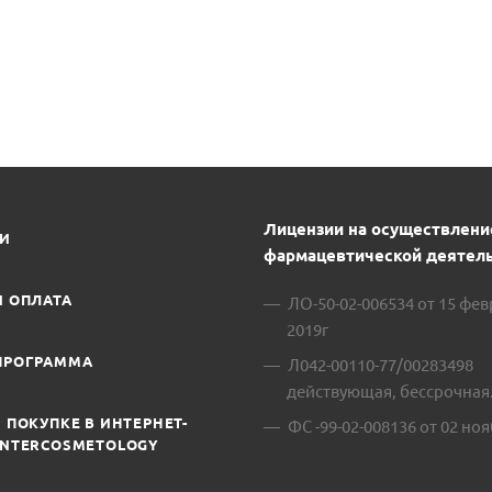
Лицензии на осуществлени
ИИ
фармацевтической деятель
И ОПЛАТА
ЛО-50-02-006534 от 15 фе
2019г
ПРОГРАММА
Л042-00110-77/00283498
действующая, бессрочная
 ПОКУПКЕ В ИНТЕРНЕТ-
ФС -99-02-008136 от 02 ноя
INTERCOSMETOLOGY