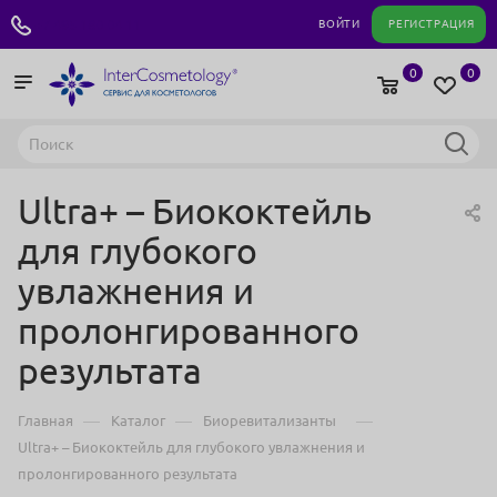
+7 495 180 04 11
ВОЙТИ
РЕГИСТРАЦИЯ
0
0
Ultra+ – Биококтейль
для глубокого
увлажнения и
пролонгированного
результата
—
—
—
Главная
Каталог
Биоревитализанты
Ultra+ – Биококтейль для глубокого увлажнения и
пролонгированного результата