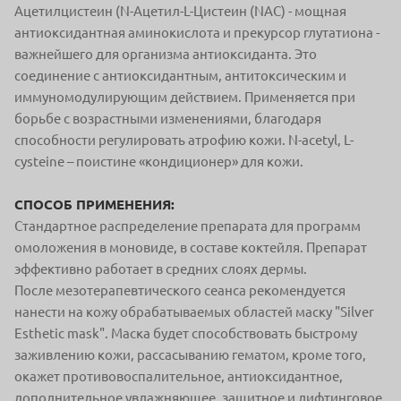
Ацетилцистеин (N-Ацетил-L-Цистеин (NAC) - мощная
антиоксидантная аминокислота и прекурсор глутатиона -
важнейшего для организма антиоксиданта. Это
соединение с антиоксидантным, антитоксическим и
иммуномодулирующим действием. Применяется при
борьбе с возрастными изменениями, благодаря
способности регулировать атрофию кожи. N-acetyl, L-
cysteine – поистине «кондиционер» для кожи.
СПОСОБ ПРИМЕНЕНИЯ:
Стандартное распределение препарата для программ
омоложения в моновиде, в составе коктейля. Препарат
эффективно работает в средних слоях дермы.
После мезотерапевтического сеанса рекомендуется
нанести на кожу обрабатываемых областей маску "Silver
Esthetic mask". Маска будет способствовать быстрому
заживлению кожи, рассасыванию гематом, кроме того,
окажет противовоспалительное, антиоксидантное,
дополнительное увлажняющее, защитное и лифтинговое