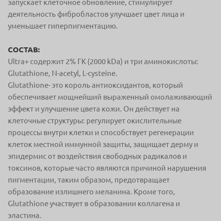
запускает клеточное обновление, стимулирует
деятельность фибробластов улучшает цвет лица и
уменьшает гиперпигментацию.
СОСТАВ:
Ultra+ содержит 2% ГК (2000 kDa) и три аминокислоты:
Glutathione, N-acetyl, L-cysteine.
Glutathione- это король антиоксидантов, который
обеспечивает мощнейший выраженный омолаживающий
эффект и улучшение цвета кожи. Он действует на
клеточные структуры: регулирует окислительные
процессы внутри клетки и способствует регенерации
клеток местной иммунной защиты, защищает дерму и
эпидермис от воздействия свободных радикалов и
токсинов, которые часто являются причиной нарушения
пигментации, таким образом, предотвращает
образование излишнего меланина. Кроме того,
Glutathione участвует в образовании коллагена и
эластина.