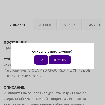
ОПИСАНИЕ
ОТЗЫВЫ
ОПЛАТА
ДОСТАВКА
ПОСТАВЩИК:
Красивая Профессия
Открыть в приложении?
СТРАНА ПРОИЗВОДСТВА:
ДА
ОТМЕНА
Франция
Изготовитель: VIOLA MED GROUP S.A.R.L. 75, RUE DE
LOURMEL, 75015 PARIS
ОПИСАНИЕ:
Имплантат на основе гиалуроната натрия Evasion
стерильный для инъекций в шприцах с иглами по
внешнему виду представляет собой прозрачный