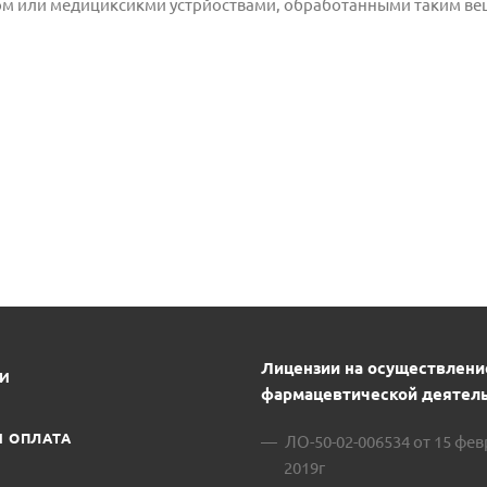
вом или медициксикми устрйоствами, обработанными таким ве
Лицензии на осуществлени
ИИ
фармацевтической деятель
И ОПЛАТА
ЛО-50-02-006534 от 15 фе
2019г