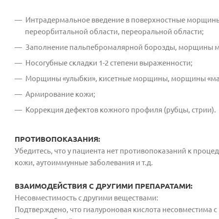
Интрадермальное введение в поверхностные морщины
переорбитальной области, переоральной области;
Заполнение пальпебромалярной борозды, морщины м
Носогубные складки 1-2 степени выраженности;
Морщины «улыбки», кисетные морщины, морщины «мар
Армирование кожи;
Коррекция дефектов кожного профиля (рубцы, стрии).
ПРОТИВОПОКАЗАНИЯ:
Убедитесь, что у пациента нет противопоказаний к проце
кожи, аутоиммунные заболевания и т.д.
ВЗАИМОДЕЙСТВИЯ С ДРУГИМИ ПРЕПАРАТАМИ:
Несовместимость с другими веществами:
Подтверждено, что гиалуроновая кислота несовместима с