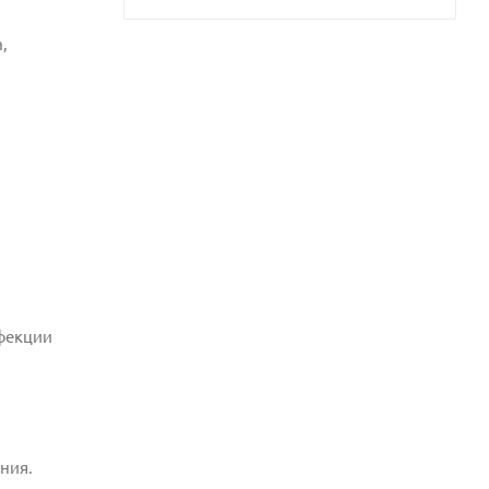
,
нфекции
ния.