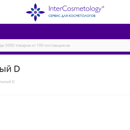
ый D
льный D