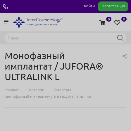
+7 495 180 04 11
ВОЙТИ
РЕГИСТРАЦИЯ
0
0
Монофазный
имплантат / JUFORA®
ULTRALINK L
—
—
—
Главная
Каталог
Филлеры
Монофазный имплантат / JUFORA® ULTRALINK L