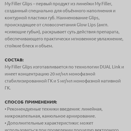
My Filler Glips – первый продукт из линейки My Filler,
созданный специально для объёмного наполнения и
контурной пластики губ. Наименование Glips,
происходящее от словосочетания Glow Lips (англ.
«сияющие губы»), раскрывает суть действия препарата,
обеспечивающего практически мгновенное увлажнение,
стойкие блеск и объем.
СОСТАВ:
My Filler Glips изготавливается по технологии DUAL Link и
имеет концентрацию 20 мг/мл монофазной
стабилизированной ГК и 5 мг/мл монофазной нативной
ГК.
СПОСОБ ПРИМЕНЕНИЯ:
• Рекомендуемые техники введения: линейная,
микрокапельная, канюльное армирование.
• Дополнительные характеристики: может
использоваться при проведении процедур векторного