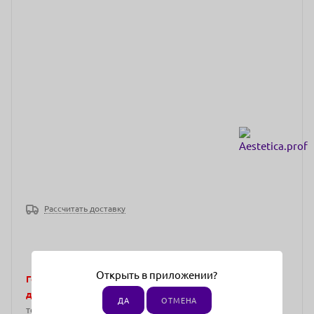
Рассчитать доставку
Открыть в приложении?
Города, в которых представлены эксклюзивные
дистрибьюторы.
Отгрузка возможна только на
ДА
ОТМЕНА
территории Москва и Московская область