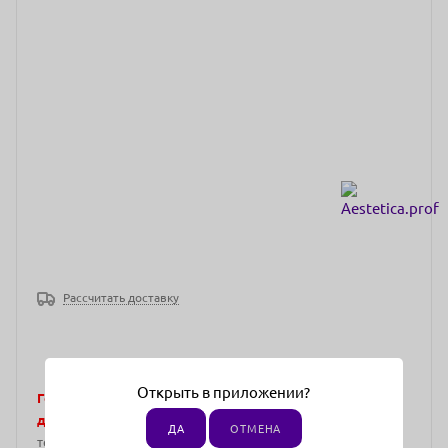
Рассчитать доставку
Открыть в приложении?
Города, в которых представлены эксклюзивные
дистрибьюторы.
Отгрузка возможна только на
ДА
ОТМЕНА
территории Москва и Московская область