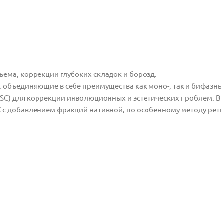
ъема, коррекции глубоких складок и борозд.
, объединя
ющие в себе преимущества как моно-, так и бифазн
DSC) для
коррекции инволюционных и эстетических проблем. В
К с добавлением
фракций нативной, по особенному методу ре