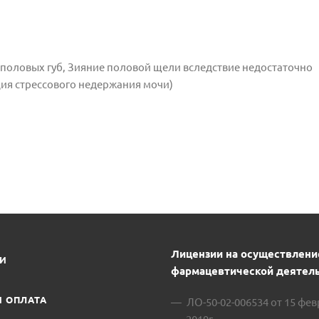
половых губ, Зияние половой щели вследствие недостаточно
ия стрессового недержания мочи)
Лицензии на осуществлени
ИИ
фармацевтической деятель
И ОПЛАТА
ЛО-50-02-006534 от 15 фе