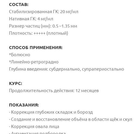
СОСТАВ:
Стабилизированная ГК:
20 мг/мл
Нативная ГК:
4 мг/мл
Размер частиц (мм):
0.5 –1.35 мм
Плотность:
+++++ (плотный)
СПОСОБ ПРИМЕНЕНИЯ:
*Болюсно
*Линейно-ретроградно
Глубина введения:
субдермально, супрапериостально
КУРС:
Продолжительность действия:
12 месяцев
ПОКАЗАНИЯ:
- Коррекция глубоких складок и борозд
- Создание и восстановление объёма
в области щёк и скул
- Коррекция овала лица
- Аугментация подбородка