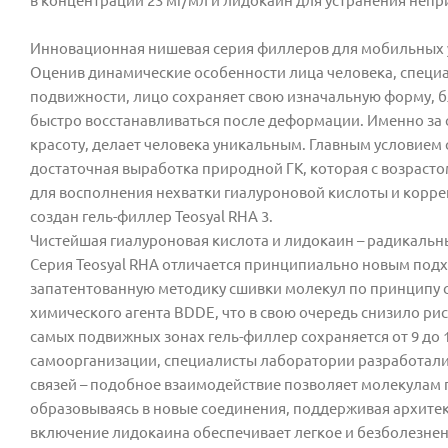
в концентрации 23 мг/мл и лидокаин для устранения неп
Инновационная нишевая серия филлеров для мобильных уч
Оценив динамические особенности лица человека, специ
подвижности, лицо сохраняет свою изначальную форму, 
быстро восстанавливаться после деформации. Именно за
красоту, делает человека уникальным. Главным условием
достаточная выработка природной ГК, которая с возраст
для восполнения нехватки гиалуроновой кислоты и корре
создан гель-филлер Teosyal RHA 3.
Чистейшая гиалуроновая кислота и лидокаин – радикаль
Серия Teosyal RHA отличается принципиально новым под
запатентованную методику сшивки молекул по принципу с
химического агента BDDE, что в свою очередь снизило ри
самых подвижных зонах гель-филлер сохраняется от 9 до
самоорганизации, специалисты лаборатории разработал
связей – подобное взаимодействие позволяет молекулам п
образовываясь в новые соединения, поддерживая архитек
включение лидокаина обеспечивает легкое и безболезне