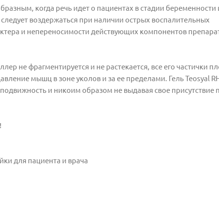
бразным, когда речь идет о пациентах в стадии беременности
 следует воздержаться при наличии острых воспалительных
рактера и непереносимости действующих компонентов препара
ер не фрагментируется и не растекается, все его частички п
ление мышц в зоне уколов и за ее пределами. Гель Teosyal RH
о подвижность и никоим образом не выдавая свое присутствие 
!
ейки для пациента и врача