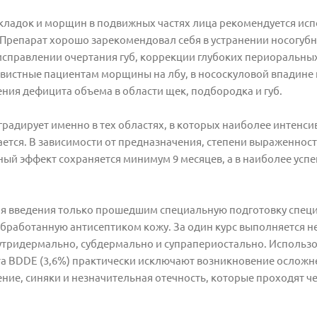
кладок и морщин в подвижных частях лица рекомендуется ис
 Препарат хорошо зарекомендовал себя в устранении носогуб
исправлении очертания губ, коррекции глубоких периоральн
авистные пациентам морщины на лбу, в нососкуловой впадине 
ния дефицита объема в области щек, подбородка и губ.
градирует именно в тех областях, в которых наиболее интенси
ется. В зависимости от предназначения, степени выраженност
ый эффект сохраняется минимум 9 месяцев, а в наиболее усп
для введения только прошедшим специальную подготовку спец
бработанную антисептиком кожу. За один курс выполняется н
внутридермально, субдермально и супрапериостально. Использ
та BDDE (3,6%) практически исключают возникновение ослож
ие, синяки и незначительная отечность, которые проходят чер