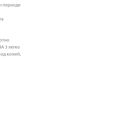
 и периоде
та
лотно
A 3 легко
под кожей,