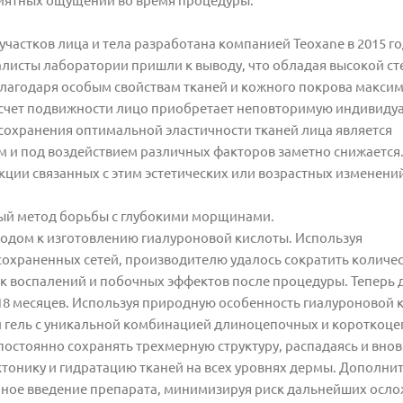
риятных ощущений во время процедуры.
астков лица и тела разработана компанией Teoxane в 2015 го
алисты лаборатории пришли к выводу, что обладая высокой с
благодаря особым свойствам тканей и кожного покрова макси
 счет подвижности лицо приобретает неповторимую индивидуа
 сохранения оптимальной эластичности тканей лица является
ом и под воздействием различных факторов заметно снижается
кции связанных с этим эстетических или возрастных изменени
ный метод борьбы с глубокими морщинами.
ходом к изготовлению гиалуроновой кислоты. Используя
охраненных сетей, производителю удалось сократить количе
ск воспалений и побочных эффектов после процедуры. Теперь 
 18 месяцев. Используя природную особенность гиалуроновой 
и гель с уникальной комбинацией длиноцепочных и короткоц
остоянно сохранять трехмерную структуру, распадаясь и внов
тонику и гидратацию тканей на всех уровнях дермы. Дополни
нное введение препарата, минимизируя риск дальнейших осл