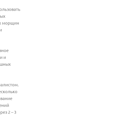
пользовать
ных
ых морщин
и
вное
и и
ешных
иалистом.
есколько
ование
нений
ез 2 – 3