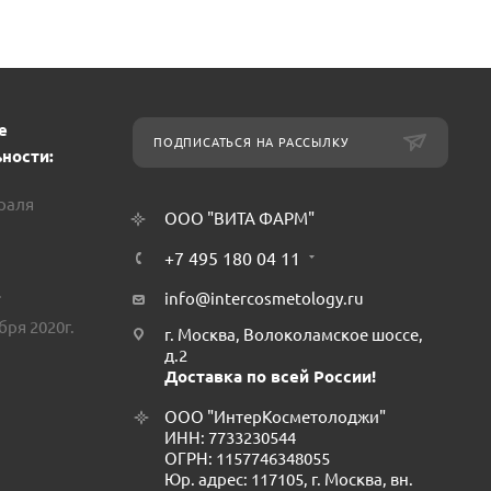
е
ПОДПИСАТЬСЯ НА РАССЫЛКУ
ности:
враля
ООО "ВИТА ФАРМ"
+7 495 180 04 11
.
info@intercosmetology.ru
бря 2020г.
г. Москва, Волоколамское шоссе,
д.2
Доставка по всей России!
ООО "ИнтерКосметолоджи"
ИНН: 7733230544
ОГРН: 1157746348055
Юр. адрес: 117105, г. Москва, вн.