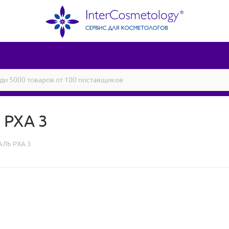
 РХА 3
АЛЬ РХА 3