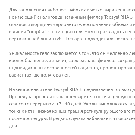
Для заполнения наиболее глубоких и четко выраженных с
не имеющий аналогов динамичный филлер Teosyal RHA 3.
складок и морщин-«марионеток», восполнении объема и 
и линий "скорби". С помощью геля можно разгладить нен
вертикальной линии губ. Препарат подходит для восполне
Уникальность геля заключается в том, что он медленно де
кровообращение, а значит, срок распада филлера сокраща
индивидуальных особенностей пациента, пролонгированн
вариантах - до полутора лет.
Инъекционный гель Teosyal RHA 3 предназначен только 
Процедура проводится на предварительно очищенную и о
сеансов с перерывом в 7 – 10 дней. Уколы выполняются 
тонких игл и низкая концентрация ретикулирующего аген
после процедуры. В редких случаях наблюдается покраснен
дня.