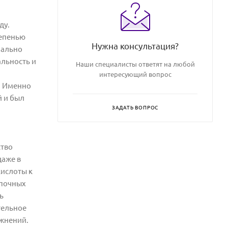
ду.
тепенью
Нужна консультация?
мально
льность и
Наши специалисты ответят на любой
интересующий вопрос
. Именно
й и был
ЗАДАТЬ ВОПРОС
ство
даже в
кислоты к
епочных
ь
тельное
ожнений.