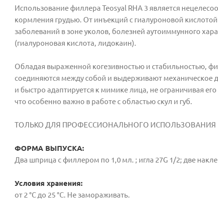
Использование филлера Teosyal RHA 3 является нецелесоо
кормления грудью. От инъекций с гиалуроновой кислотой
заболеваний в зоне уколов, болезней аутоиммунного ха
(гиалуроновая кислота, лидокаин).
Обладая выраженной когезивностью и стабильностью, филл
соединяются между собой и выдерживают механическое дав
и быстро адаптируется к мимике лица, не ограничивая ег
что особенно важно в работе с областью скул и губ.
ТОЛЬКО ДЛЯ ПРОФЕССИОНАЛЬНОГО ИСПОЛЬЗОВАНИЯ 
ФОРМА ВЫПУСКА:
Два шприца с филлером по 1,0 мл. ; игла 27G 1/2; две накл
Условия хранения:
от 2 °С до 25 °С. Не замораживать.