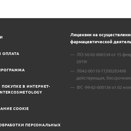
Лицензии на осуществлени
ИИ
фармацевтической деятель
И ОПЛАТА
ЛО-50-02-006534 от 15 фе
2019г
ПРОГРАММА
Л042-00110-77/00283498
действующая, бессрочная
 ПОКУПКЕ В ИНТЕРНЕТ-
ФС -99-02-008136 от 02 ноя
INTERCOSMETOLOGY
АНИЕ COOKIE
ОБРАБОТКИ ПЕРСОНАЛЬНЫХ