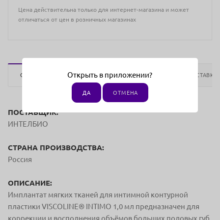
Цена действительна только для интернет-магазина и может
отличаться от цен в розничных магазинах
Открыть в приложении?
ОПИСАНИЕ
ОТЗЫВЫ
ОПЛАТА
ДОСТАВКА
ДА
ОТМЕНА
ПОСТАВЩИК:
ИНТЕЛБИО
СТРАНА ПРОИЗВОДСТВА:
Россия
ОПИСАНИЕ:
Имплантат мягких тканей для интимной контурной
пластики VISCOLINE® INTIMO 1,0 мл предназначен для
коррекции и восполнения объёмов больших половых губ,