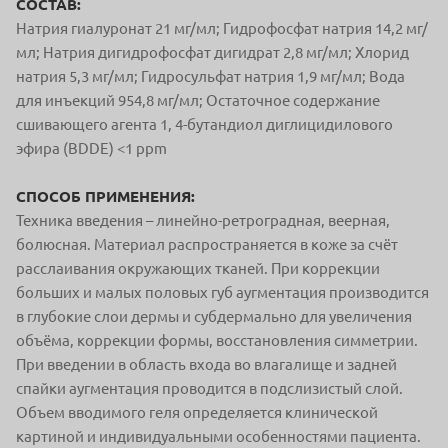
СОСТАВ:
Натрия гиалуронат 21 мг/мл; Гидрофосфат натрия 14,2 мг/
мл; Натрия дигидрофосфат дигидрат 2,8 мг/мл; Хлорид
натрия 5,3 мг/мл; Гидросульфат натрия 1,9 мг/мл; Вода
для инъекций 954,8 мг/мл; Остаточное содержание
сшивающего агента 1, 4-бутандиол диглицидилового
эфира (BDDE) <1 ppm
СПОСОБ ПРИМЕНЕНИЯ:
Техника введения – линейно-ретроградная, веерная,
болюсная. Материал распространяется в коже за счёт
расслаивания окружающих тканей. При коррекции
больших и малых половых губ аугментация производится
в глубокие слои дермы и субдермально для увеличения
объёма, коррекции формы, восстановления симметрии.
При введении в область входа во влагалище и задней
спайки аугментация проводится в подслизистый слой.
Объем вводимого геля определяется клинической
картиной и индивидуальными особенностями пациента.