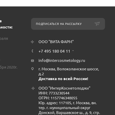
е
ПОДПИСАТЬСЯ НА РАССЫЛКУ
ности:
враля
ООО "ВИТА ФАРМ"
+7 495 180 04 11
.
info@intercosmetology.ru
бря 2020г.
г. Москва, Волоколамское шоссе,
д.2
Доставка по всей России!
ООО "ИнтерКосметолоджи"
ИНН: 7733230544
ОГРН: 1157746348055
Юр. адрес: 117105, г. Москва, вн.
тер. г. муниципальный округ
Донской, Варшавское ш., д. 9, стр.