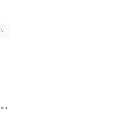
КА
ния