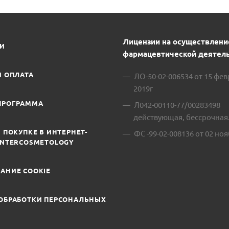
Лицензии на осуществлени
ИИ
фармацевтической деятель
И ОПЛАТА
ЛО-50-02-006534 от 15 фе
2019г
ПРОГРАММА
Л042-00110-77/00283498
действующая, бессрочная
 ПОКУПКЕ В ИНТЕРНЕТ-
ФС -99-02-008136 от 02 ноя
INTERCOSMETOLOGY
АНИЕ COOKIE
ОБРАБОТКИ ПЕРСОНАЛЬНЫХ