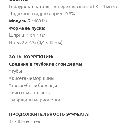
Гиалуронат натрия - поперечно-сшитая ГК -24 мг/мл.
Лидокаина гидрохлорид - 0,3%
Модуль G'
: 180 Ра
Форма выпуска:
Шприц: 1 х 1,1 мл
Иглы: 2 х 27G (0,4 х 13 мм)
ЗОНЫ КОРРЕКЦИИ:
Средние и глубокие слои дермы
* губы
* кисетные морщины
* носогубные борозды
* височная область
* морщины марионетки
ПРОДОЛЖИТЕЛЬНОСТЬ ЭФФЕКТА:
12 - 18 месяцев