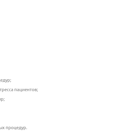
едур;
тресса пациентов;
ур;
ых процедур.