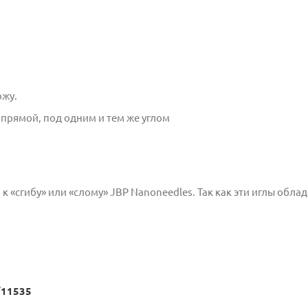
ожу.
прямой, под одним и тем же углом
 «сгибу» или «слому» JBP Nanoneedles. Так как эти иглы обла
/11535