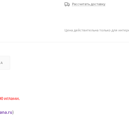
Рассчитать доставку
Цена действительна только для интерн
КА
00 иглами.
hana.ru
)