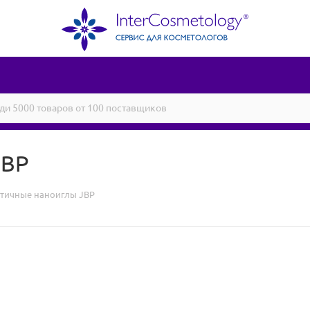
JBP
тичные наноиглы JBP