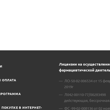
Лицензии на осуществлени
ИИ
фармацевтической деятель
И ОПЛАТА
ЛО-50-02-006534 от 15 фе
2019г
ПРОГРАММА
Л042-00110-77/00283498
действующая, бессрочная
 ПОКУПКЕ В ИНТЕРНЕТ-
ФС -99-02-008136 от 02 ноя