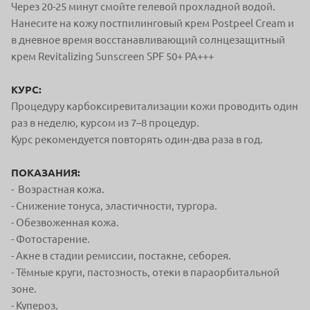
Через 20-25 минут смойте гелевой прохладной водой.
Нанесите на кожу постпилинговый крем Postpeel Cream и
в дневное время восстанавливающий солнцезащитный
крем Revitalizing Sunscreen SPF 50+ PA+++
КУРС:
Процедуру карбоксиревитализации кожи проводить один
раз в неделю, курсом из 7–8 процедур.
Курс рекомендуется повторять один-два раза в год.
ПОКАЗАНИЯ:
- Возрастная кожа.
- Снижение тонуса, эластичности, тургора.
- Обезвоженная кожа.
- Фотостарение.
- Акне в стадии ремиссии, постакне, себорея.
- Тёмные круги, пастозность, отеки в параорбитальной
зоне.
- Купероз.