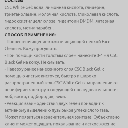
СОСТАВ:
CSC White Gel: вода, лимонная кислота, глицерин,
триэтаноламин, молочная кислота, гликолевая кислота,
гидроксиэтилцеллюлоза, гидантоин DMDM, янтарная
кислота, метилпарабен.
СПОСОБ ПРИМЕНЕНИЯ:
- Провести очищение кожи очищающей пенкой Face
Cleanser. Кожу просушить.
- При помощи кисти толстым слоем нанесите 3-4 мл CSC
Black Gel на кожу. Не смывать.
- Наверху ранее нанесенного слоя CSC Black Gel, с
помощью чистых кисточек, быстро и широко
распространенный гель CSC White Gel в направлении от
периферии к центру в следующей последовательности:
лоб, виски, подбородок, веки.
- Реакция взаимодействия двух гелей приводит к
активному выделению пузырьков углекислого газа.
Может появиться незначительная эритема. Субъективно
клиент может ощущать покалывание и легкое жжение.