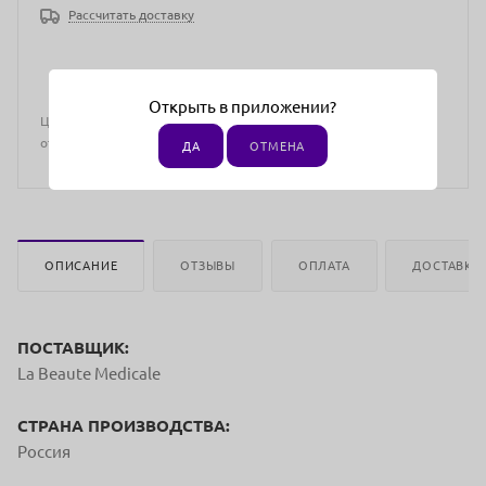
Рассчитать доставку
Открыть в приложении?
Цена действительна только для интернет-магазина и может
отличаться от цен в розничных магазинах
ДА
ОТМЕНА
ОПИСАНИЕ
ОТЗЫВЫ
ОПЛАТА
ДОСТАВКА
ПОСТАВЩИК:
La Beaute Medicale
СТРАНА ПРОИЗВОДСТВА:
Россия