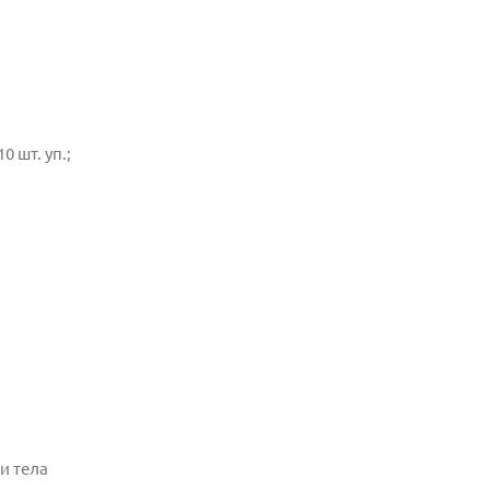
 шт. уп.;
и тела