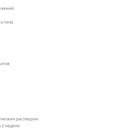
ожений
 и тела
ратов
тическим раствором
а 2 недели