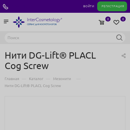
+7 495 180 04 11
ВОЙТИ
РЕГИСТРАЦИЯ
0
0
Нити DG-Lift® PLACL
Cog Screw
—
—
—
Главная
Каталог
Мезонити
Нити DG-Lift® PLACL Cog Screw