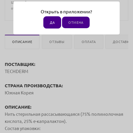
Цена действительна только для интернет-магазина и может
отличаться от цен в розничных магазинах
Открыть в приложении?
ДА
ОТМЕНА
ОПИСАНИЕ
ОТЗЫВЫ
ОПЛАТА
ДОСТАВКА
ПОСТАВЩИК:
TECHDERM
СТРАНА ПРОИЗВОДСТВА:
Южная Корея
ОПИСАНИЕ:
Нить стерильная рассасывающаяся (75% полимолочная
кислота, 25% е-капралактон).
Состав упаковки: