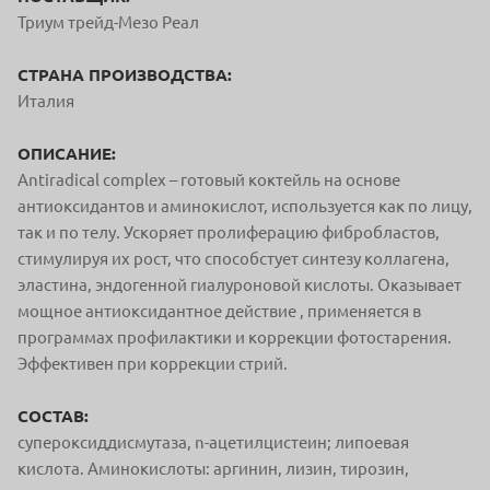
Триум трейд-Мезо Реал
СТРАНА ПРОИЗВОДСТВА:
Италия
ОПИСАНИЕ:
Аntiradical complex – готовый коктейль на основе
антиоксидантов и аминокислот, используется как по лицу,
так и по телу. Ускоряет пролиферацию фибробластов,
стимулируя их рост, что способстует синтезу коллагена,
эластина, эндогенной гиалуроновой кислоты. Оказывает
мощное антиоксидантное действие , применяется в
программах профилактики и коррекции фотостарения.
Эффективен при коррекции стрий.
СОСТАВ:
супероксиддисмутаза, n-ацетилцистеин; липоевая
кислота. Аминокислоты: аргинин, лизин, тирозин,