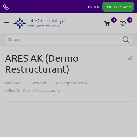
+7 495 180 04 11
ВОЙТИ
РЕГИСТРАЦИЯ
0
0
ARES AK (Dermo
Restructurant)
—
—
—
Главная
Каталог
Мезопрепараты
ARES AK (Dermo Restructurant)