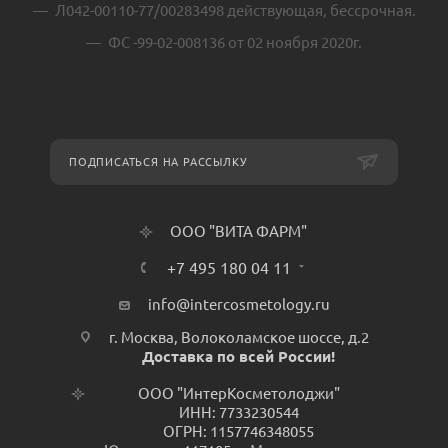
Л042-00110-77/00283498 действующая, бессрочная.
ФС -99-02-008136 от 02 ноября 2020г.
ПОДПИСАТЬСЯ НА РАССЫЛКУ
ООО "ВИТА ФАРМ"
+7 495 180 04 11
info@intercosmetology.ru
г. Москва, Волоколамское шоссе, д.2
Доставка по всей России!
ООО "ИнтерКосметолоджи"
ИНН: 7733230544
ОГРН: 1157746348055