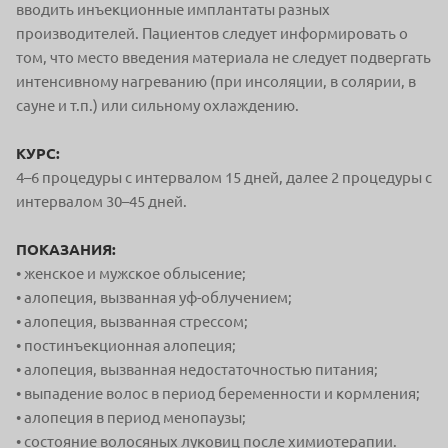
вводить инъекционные имплантаты разных
производителей. Пациентов следует информировать о
том, что место введения материала не следует подвергать
интенсивному нагреванию (при инсоляции, в солярии, в
сауне и т.п.) или сильному охлаждению.
КУРС:
4–6 процедуры с интервалом 15 дней, далее 2 процедуры с
интервалом 30–45 дней.
ПОКАЗАНИЯ:
• женское и мужское облысение;
• алопеция, вызванная уф-облучением;
• алопеция, вызванная стрессом;
• постинъекционная алопеция;
• алопеция, вызванная недостаточностью питания;
• выпадение волос в период беременности и кормления;
• алопеция в период менопаузы;
• состояние волосяных луковиц после химиотерапии.