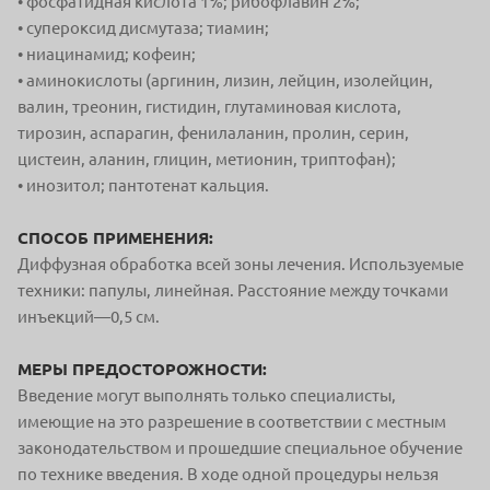
• фосфатидная кислота 1%; рибофлавин 2%;
• супероксид дисмутаза; тиамин;
• ниацинамид; кофеин;
• аминокислоты (аргинин, лизин, лейцин, изолейцин,
валин, треонин, гистидин, глутаминовая кислота,
тирозин, аспарагин, фенилаланин, пролин, серин,
цистеин, аланин, глицин, метионин, триптофан);
• инозитол; пантотенат кальция.
СПОСОБ ПРИМЕНЕНИЯ:
Диффузная обработка всей зоны лечения. Используемые
техники: папулы, линейная. Расстояние между точками
инъекций—0,5 см.
МЕРЫ ПРЕДОСТОРОЖНОСТИ:
Введение могут выполнять только специалисты,
имеющие на это разрешение в соответствии с местным
законодательством и прошедшие специальное обучение
по технике введения. В ходе одной процедуры нельзя