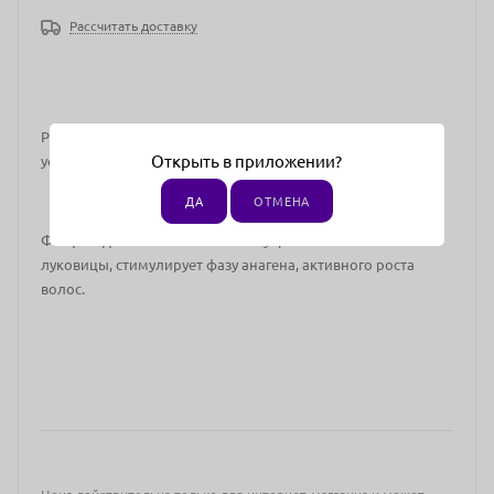
Рассчитать доставку
Ревитализирующий коктейль для лечения алопеции и
Открыть в приложении?
ускорения роста волос.
ДА
ОТМЕНА
Фосфатидная кислота в составе укрепляет волосяные
луковицы, стимулирует
фазу анагена, активного роста
волос.