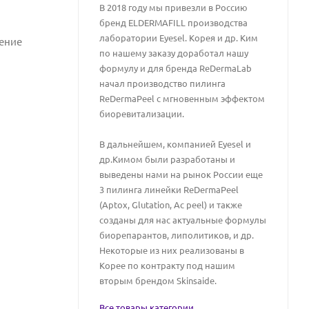
В 2018 году мы привезли в Россию
бренд ELDERMAFILL производства
лаборатории Eyesel. Корея и др. Ким
жение
по нашему заказу доработал нашу
формулу и для бренда ReDermaLab
начал производство пилинга
ReDermaPeel c мгновенным эффектом
биоревитализации.
В дальнейшем, компанией Eyеsel и
др.Кимом были разработаны и
выведены нами на рынок России еще
3 пилинга линейки ReDermaPeel
(Aptox, Glutation, Ac peel) и также
созданы для нас актуальные формулы
биорепарантов, липолитиков, и др.
Некоторые из них реализованы в
Корее по контракту под нашим
вторым брендом Skinsaide.
Все товары категории