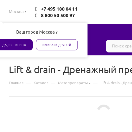
+7 495 180 04 11
Москва
8 800 50 500 97
Ваш город Москва ?
Все товары сертифицированы
ДА, ВСЕ ВЕРНО
ВЫБРАТЬ ДРУГОЙ
Lift & drain - Дренажный 
—
—
—
Главная
Каталог
Мезопрепараты
Lift & drain - 