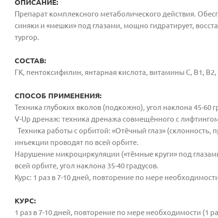
ОПИСАНИЕ:
Препарат комплексного метаболического действия. Обесп
синяки и «мешки» под глазами, мощно гидратирует, восс
тургор.
СОСТАВ:
ГК, пентоксифилин, янтарная кислота, витамины С, В1, В2
СПОСОБ ПРИМЕНЕНИЯ:
Техника глубоких вколов (подкожно), угол наклона 45-60 гр
V-Up дренаж: техника дренажа
Техника работы с орбитой: «Отёчный глаз» (склонность,
инъекции проводят по всей орбите.
Нарушение микроциркуляции («тёмные круги» под глазам
всей орбите, угол наклона 35-40 градусов.
Курс: 1 раз в 7-10 дней, повторение по мере необходимости 
КУРС:
1 раз в 7-10 дней, повторение по мере необходимости (1 раз