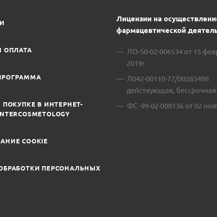
Лицензии на осуществлени
ИИ
фармацевтической деятель
И ОПЛАТА
ЛО-50-02-006534 от 15 фе
2019г
ПРОГРАММА
Л042-00110-77/00283498
действующая, бессрочная
 ПОКУПКЕ В ИНТЕРНЕТ-
ФС -99-02-008136 от 02 ноя
INTERCOSMETOLOGY
АНИЕ COOKIE
ОБРАБОТКИ ПЕРСОНАЛЬНЫХ