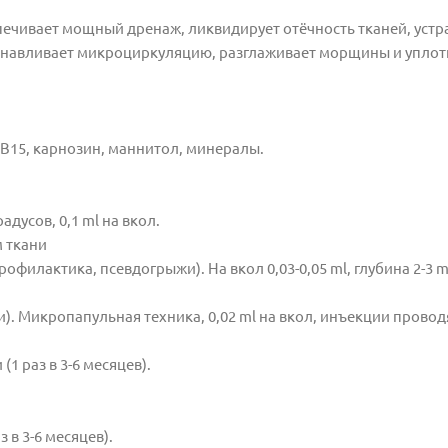
ечивает мощный дренаж, ликвидирует отёчность тканей, устр
танавливает микроциркуляцию, разглаживает морщины и уплот
, В15, карнозин, маннитол, минералы.
адусов, 0,1 ml на вкол.
 совмещённого с лифтингом ткан
 профилактика, псевдогрыжи).
На вкол 0,03-0,05 ml, глубина 2-3 
и).
Микропапульная техника, 0,02 ml на вкол, инъекции провод
(1 раз в 3-6 месяцев).
 в 3-6 месяцев).