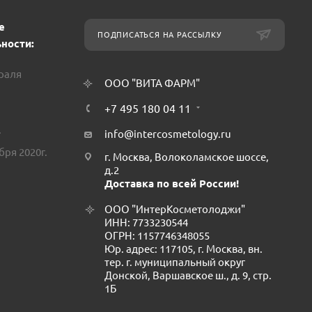
е
ПОДПИСАТЬСЯ НА РАССЫЛКУ
ности:
враля
ООО "ВИТА ФАРМ"
+7 495 180 04 11
.
info@intercosmetology.ru
бря 2020г.
г. Москва, Волоколамское шоссе,
д.2
Доставка по всей России!
ООО "ИнтерКосметолоджи"
ИНН: 7733230544
ОГРН: 1157746348055
Юр. адрес: 117105, г. Москва, вн.
тер. г. муниципальный округ
Донской, Варшавское ш., д. 9, стр.
1Б