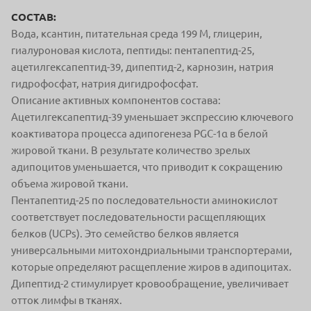
СОСТАВ:
Вода, ксантин, питательная среда 199 М, глицерин,
гиалуроновая кислота, пептиды: пентапептид-25,
ацетилгексапептид-39, дипептид-2, карнозин, натрия
гидрофосфат, натрия дигидрофосфат.
Описание активных компонентов состава:
Ацетилгексапептид-39 уменьшает экспрессию ключевого
коактиватора процесса адипогенеза PGC-1α в белой
жировой ткани. В результате количество зрелых
адипоцитов уменьшается, что приводит к сокращению
объема жировой ткани.
Пентапептид-25 по последовательности аминокислот
соответствует последовательности расщепляющих
белков (UCPs). Это семейство белков является
универсальными митохондриальными транспортерами,
которые определяют расщепление жиров в адипоцитах.
Дипептид-2 стимулирует кровообращение, увеличивает
отток лимфы в тканях.