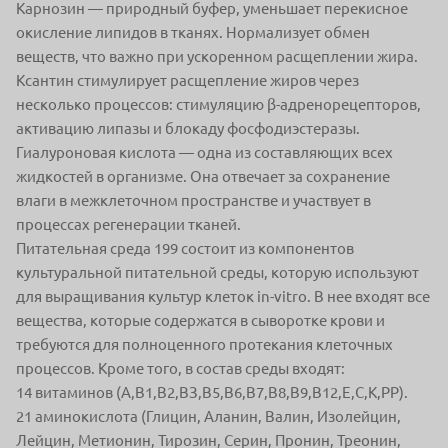
Карнозин — природный буфер, уменьшает перекисное
окисление липидов в тканях. Нормализует обмен
веществ, что важно при ускоренном расщеплении жира.
Ксантин стимулирует расщепление жиров через
несколько процессов: стимуляцию β-адренорецепторов,
активацию липазы и блокаду фосфодиэстеразы.
Гиалуроновая кислота — одна из составляющих всех
жидкостей в организме. Она отвечает за сохранение
влаги в межклеточном пространстве и участвует в
процессах регенерации тканей.
Питательная среда 199 состоит из компонентов
культуральной питательной среды, которую используют
для выращивания культур клеток in-vitro. В нее входят все
вещества, которые содержатся в сыворотке крови и
требуются для полноценного протекания клеточных
процессов. Кроме того, в состав среды входят:
14 витаминов (А,В1,В2,ВЗ,В5,В6,В7,В8,В9,В12,Е,С,К,РР).
21 аминокислота (Глицин, Аланин, Валин, Изолейцин,
Лейцин, Метионин, Тирозин, Серин, Пронин, Треонин,