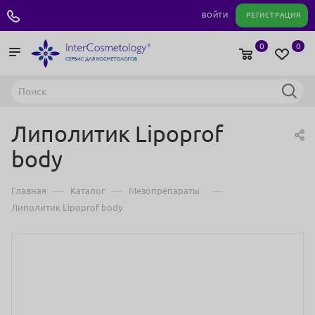
+7 495 180 04 11
ВОЙТИ
РЕГИСТРАЦИЯ
0
0
Липолитик Lipoprof
body
—
—
—
Главная
Каталог
Мезопрепараты
Липолитик Lipoprof body