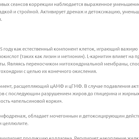
ервых сеансов коррекции наблюдается выраженное уменьшени
адкой и стройной. Активирует дренаж и детоксикацию, умень
.
ду как естественный компонент клеток, играющий важную 
кислот (таких как лизин и метионин). L-карнитин влияет на п
ты. Являясь переносчиком митохондриальной мембраны, спос
охондрии с целью их конечного окисления.
нт, расщепляющий цАМФ и цГМФ. В случае подавления акт
в с последующим разрушением жиров до глицерина и жирных
ость «апельсиновой корки».
одренаж, обладает мочегонным и детоксицирующим дейст
и целлюлите.
имулирует продукцию коллагена. Регулирует накопление жидк