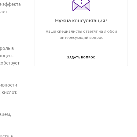
е эффекта
шает
Нужна консультация?
Наши специалисты ответят на любой
интересующий вопрос
роль в
роцесс
ЗАДАТЬ ВОПРОС
обствует
ивности
 кислот.
вием,
ости в