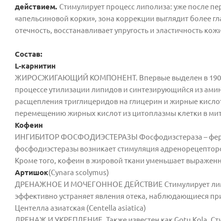
действием.
Стимулирует процесс липолиза: уже после п
«апельсиновой корки», зона коррекции выглядит более гл
отечность, восстанавливает упругость и эластичность кожи
Состав:
L-карнитин
ЖИРОСЖИГАЮЩИЙ КОМПОНЕНТ. Впервые выделен в 1905 го
процессе утилизации липидов и синтезирующийся из амино
расщепления триглицеридов на глицерин и жирные кисло
перемещению жирных кислот из цитоплазмы клетки в мит
Кофеин
ИНГИБИТОР ФОСФОДИЭСТЕРАЗЫ Фосфодизстераза – ферме
фосфодиэстеразы возникает стимуляция адренорецепторо
Кроме того, кофеин в жировой ткани уменьшает выраженн
Артишок
(Cynara scolymus)
ДРЕНАЖНОЕ И МОЧЕГОННОЕ ДЕЙСТВИЕ Стимулирует лимф
эффективно устраняет явления отека, наблюдающиеся пр
Центелла азиатская (Centella asiatica)
ДРЕНАЖ И УКРЕПЛЕНИЕ. Также известен как Gotu Kola. Ст