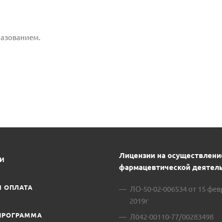
разованием.
Лицензии на осуществлени
ИИ
фармацевтической деятель
И ОПЛАТА
ЛО-50-02-006534 от 15 фе
2019г
ПРОГРАММА
Л042-00110-77/00283498