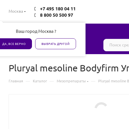
+7 495 180 04 11
Москва
8 800 50 500 97
Ваш город Москва ?
Все товары сертифицированы
ДА, ВСЕ ВЕРНО
ВЫБРАТЬ ДРУГОЙ
Pluryal mesoline Bodyfirm 
—
—
—
Главная
Каталог
Мезопрепараты
Pluryal mesoline 