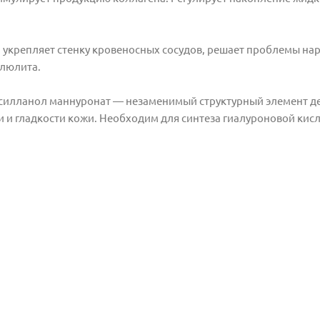
репляет стенку кровеносных сосудов, решает проблемы на
люлита.
ланол маннуронат — незаменимый структурный элемент д
и и гладкости кожи. Необходим для синтеза гиалуроновой кис